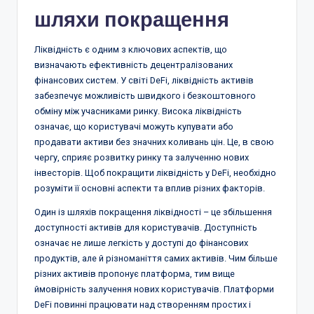
шляхи покращення
Ліквідність є одним з ключових аспектів, що
визначають ефективність децентралізованих
фінансових систем. У світі DeFi, ліквідність активів
забезпечує можливість швидкого і безкоштовного
обміну між учасниками ринку. Висока ліквідність
означає, що користувачі можуть купувати або
продавати активи без значних коливань цін. Це, в свою
чергу, сприяє розвитку ринку та залученню нових
інвесторів. Щоб покращити ліквідність у DeFi, необхідно
розуміти її основні аспекти та вплив різних факторів.
Один із шляхів покращення ліквідності – це збільшення
доступності активів для користувачів. Доступність
означає не лише легкість у доступі до фінансових
продуктів, але й різноманіття самих активів. Чим більше
різних активів пропонує платформа, тим вище
ймовірність залучення нових користувачів. Платформи
DeFi повинні працювати над створенням простих і