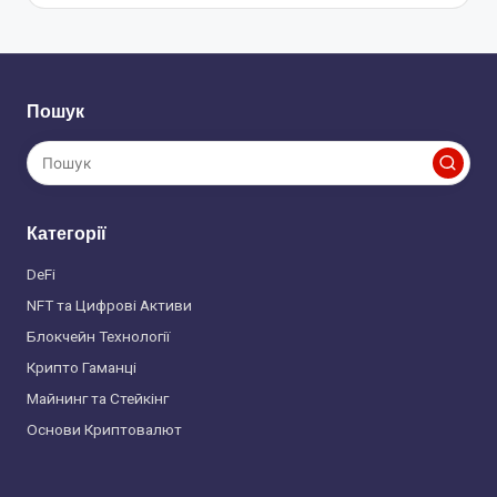
Пошук
Категорії
DeFi
NFT та Цифрові Активи
Блокчейн Технології
Крипто Гаманці
Майнинг та Стейкінг
Основи Криптовалют