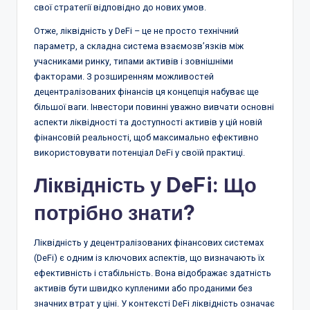
свої стратегії відповідно до нових умов.
Отже, ліквідність у DeFi – це не просто технічний
параметр, а складна система взаємозв’язків між
учасниками ринку, типами активів і зовнішніми
факторами. З розширенням можливостей
децентралізованих фінансів ця концепція набуває ще
більшої ваги. Інвестори повинні уважно вивчати основні
аспекти ліквідності та доступності активів у цій новій
фінансовій реальності, щоб максимально ефективно
використовувати потенціал DeFi у своїй практиці.
Ліквідність у DeFi: Що
потрібно знати?
Ліквідність у децентралізованих фінансових системах
(DeFi) є одним із ключових аспектів, що визначають їх
ефективність і стабільність. Вона відображає здатність
активів бути швидко купленими або проданими без
значних втрат у ціні. У контексті DeFi ліквідність означає