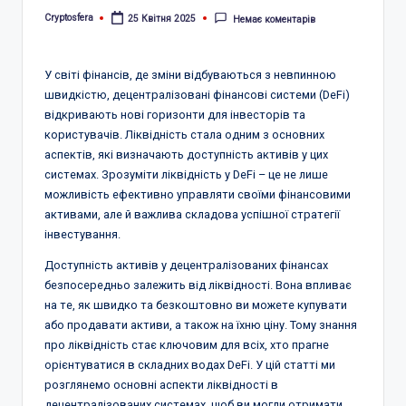
Cryptosfera
25 Квітня 2025
Немає коментарів
Опубліковано
У світі фінансів, де зміни відбуваються з невпинною
швидкістю, децентралізовані фінансові системи (DeFi)
відкривають нові горизонти для інвесторів та
користувачів. Ліквідність стала одним з основних
аспектів, які визначають доступність активів у цих
системах. Зрозуміти ліквідність у DeFi – це не лише
можливість ефективно управляти своїми фінансовими
активами, але й важлива складова успішної стратегії
інвестування.
Доступність активів у децентралізованих фінансах
безпосередньо залежить від ліквідності. Вона впливає
на те, як швидко та безкоштовно ви можете купувати
або продавати активи, а також на їхню ціну. Тому знання
про ліквідність стає ключовим для всіх, хто прагне
орієнтуватися в складних водах DeFi. У цій статті ми
розглянемо основні аспекти ліквідності в
децентралізованих системах, щоб ви могли отримати