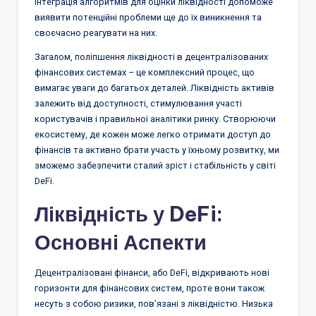
Інтеграція алгоритмів для оцінки ліквідності допоможе
виявити потенційні проблеми ще до їх виникнення та
своєчасно реагувати на них.
Загалом, поліпшення ліквідності в децентралізованих
фінансових системах – це комплексний процес, що
вимагає уваги до багатьох деталей. Ліквідність активів
залежить від доступності, стимулювання участі
користувачів і правильної аналітики ринку. Створюючи
екосистему, де кожен може легко отримати доступ до
фінансів та активно брати участь у їхньому розвитку, ми
зможемо забезпечити сталий зріст і стабільність у світі
DeFi.
Ліквідність у DeFi:
Основні Аспекти
Децентралізовані фінанси, або DeFi, відкривають нові
горизонти для фінансових систем, проте вони також
несуть з собою ризики, пов’язані з ліквідністю. Низька