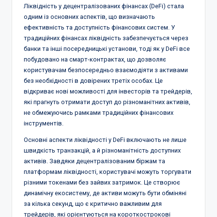
Ліквідність у децентралізованих фінансах (DeFi) стала
одним із основних аспектів, що визначають
ефективність та доступність фінансових систем. У
традиційних фінансах ліквідність забезпечується через
банки та інші посередницькі установи, тоді як у DeFi все
побудовано на смарт-контрактах, що дозволяє
користувачам безпосередньо взаємодіяти з активами
без необхідності в довірених третіх особах. Це
відкриває нові можливості для інвесторів та трейдерів,
які прагнуть отримати доступ до різноманітних активів,
не обмежуючись рамками традиційних фінансових
інструментів.
Основні аспекти ліквідності у DeFi включають не лише
швидкість транзакцій, а й різноманітність доступних
активів. Завдяки децентралізованим біржам та
платформам ліквідності, користувачі можуть торгувати
різними токенами без зайвих затримок. Це створює
динамічну екосистему, де активи можуть бути обміняні
за кілька секунд, що є критично важливим для
трейдерів, які орієнтуються на короткострокові