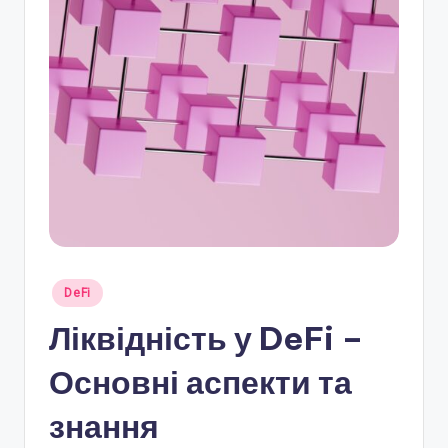
r
a
.
c
o
m
.
u
a
Опубліковано
DeFi
у
Ліквідність у DeFi –
Основні аспекти та
знання