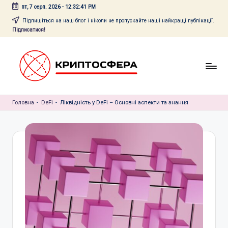
пт, 7 серп. 2026
-
12:32:42 PM
Перейти
Підпишіться на наш блог і ніколи не пропускайте наші найкращі публікації.
Підписатися!
до
вмісту
c
Головна
r
-
DeFi
-
Ліквідність у DeFi – Основні аспекти та знання
y
p
t
o
s
f
e