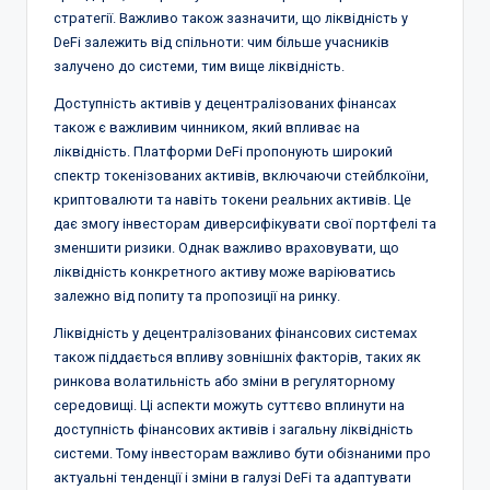
стратегії. Важливо також зазначити, що ліквідність у
DeFi залежить від спільноти: чим більше учасників
залучено до системи, тим вище ліквідність.
Доступність активів у децентралізованих фінансах
також є важливим чинником, який впливає на
ліквідність. Платформи DeFi пропонують широкий
спектр токенізованих активів, включаючи стейблкоїни,
криптовалюти та навіть токени реальних активів. Це
дає змогу інвесторам диверсифікувати свої портфелі та
зменшити ризики. Однак важливо враховувати, що
ліквідність конкретного активу може варіюватись
залежно від попиту та пропозиції на ринку.
Ліквідність у децентралізованих фінансових системах
також піддається впливу зовнішніх факторів, таких як
ринкова волатильність або зміни в регуляторному
середовищі. Ці аспекти можуть суттєво вплинути на
доступність фінансових активів і загальну ліквідність
системи. Тому інвесторам важливо бути обізнаними про
актуальні тенденції і зміни в галузі DeFi та адаптувати