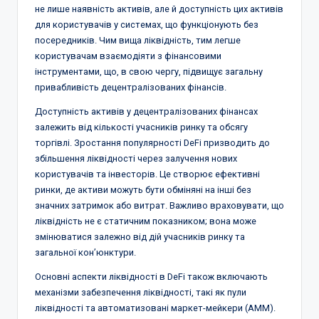
не лише наявність активів, але й доступність цих активів
для користувачів у системах, що функціонують без
посередників. Чим вища ліквідність, тим легше
користувачам взаємодіяти з фінансовими
інструментами, що, в свою чергу, підвищує загальну
привабливість децентралізованих фінансів.
Доступність активів у децентралізованих фінансах
залежить від кількості учасників ринку та обсягу
торгівлі. Зростання популярності DeFi призводить до
збільшення ліквідності через залучення нових
користувачів та інвесторів. Це створює ефективні
ринки, де активи можуть бути обміняні на інші без
значних затримок або витрат. Важливо враховувати, що
ліквідність не є статичним показником; вона може
змінюватися залежно від дій учасників ринку та
загальної кон’юнктури.
Основні аспекти ліквідності в DeFi також включають
механізми забезпечення ліквідності, такі як пули
ліквідності та автоматизовані маркет-мейкери (AMM).