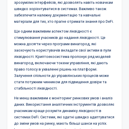
зрозумілих інтерфейсів, які дозволять навіть новачкам
швидко зорієнтуватися в системах. Важливо також
забезпечити належну документацію та навчальні
матеріали для тих, хто прагне отримати знання про DeFi.
Ще одним важливим аспектом ліквідності є
стимулювання учасників до надання ліквідності. Це
можна досягти через програми винагород, які
заохочують користувачів вкладати свої активи в пули
ліквідності. Криптоекосистема пропонує ряд моделей
винагород, включаючи токени управління, які дають
право голосу в ухваленні рішень на платформі.
Залучення спільноти до управлінських процесів може
стати потужним чинником для підвищення довіри та
стабільності ліквідності.
Не менш важливим є моніторинг ринкових умов і аналіз
даних. Використання аналітичних інструментів дозволяє
учасникам краще розуміти динаміку ліквідності в
системах DeFi. Системи, які здатні швидко адаптуватися
до зміни умов на ринку, мають більші шанси на успіх.