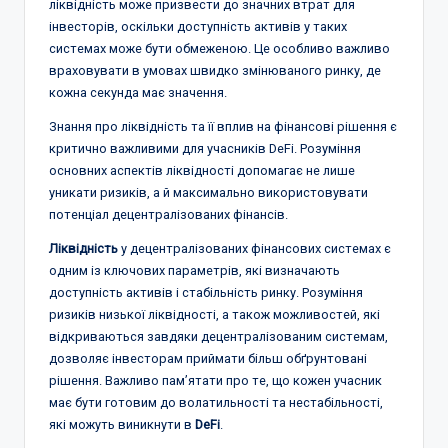
ліквідність може призвести до значних втрат для
інвесторів, оскільки доступність активів у таких
системах може бути обмеженою. Це особливо важливо
враховувати в умовах швидко змінюваного ринку, де
кожна секунда має значення.
Знання про ліквідність та її вплив на фінансові рішення є
критично важливими для учасників DeFi. Розуміння
основних аспектів ліквідності допомагає не лише
уникати ризиків, а й максимально використовувати
потенціал децентралізованих фінансів.
Ліквідність
у децентралізованих фінансових системах є
одним із ключових параметрів, які визначають
доступність активів і стабільність ринку. Розуміння
ризиків низької ліквідності, а також можливостей, які
відкриваються завдяки децентралізованим системам,
дозволяє інвесторам приймати більш обґрунтовані
рішення. Важливо пам’ятати про те, що кожен учасник
має бути готовим до волатильності та нестабільності,
які можуть виникнути в
DeFi
.