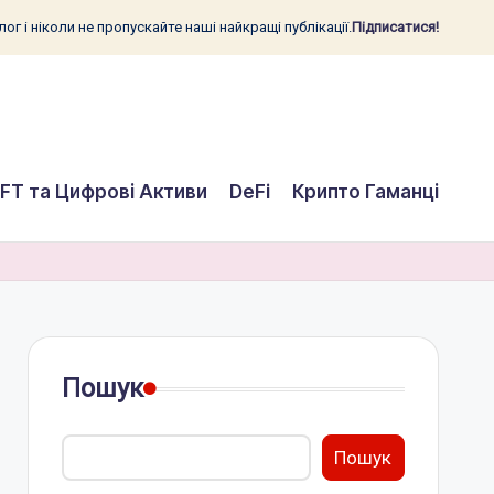
ог і ніколи не пропускайте наші найкращі публікації.
Підписатися!
FT та Цифрові Активи
DeFi
Крипто Гаманці
Пошук
Пошук