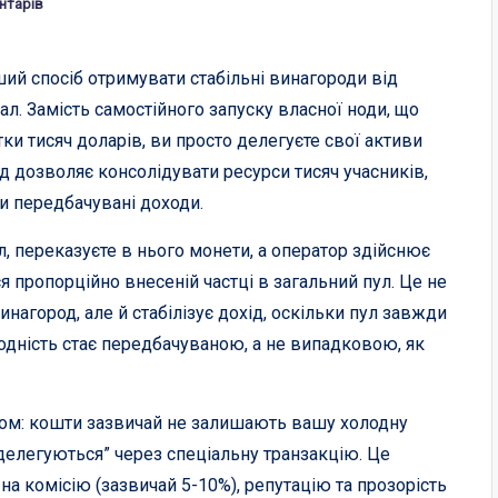
нтарів
ший спосіб отримувати стабільні винагороди від
ал. Замість самостійного запуску власної ноди, що
ки тисяч доларів, ви просто делегуєте свої активи
д дозволяє консолідувати ресурси тисяч учасників,
ти передбачувані доходи.
л, переказуєте в нього монети, а оператор здійснює
я пропорційно внесеній частці в загальний пул. Це не
нагород, але й стабілізує дохід, оскільки пул завжди
ходність стає передбачуваною, а не випадковою, як
том: кошти зазвичай не залишають вашу холодну
“делегуються” через спеціальну транзакцію. Це
на комісію (зазвичай 5-10%), репутацію та прозорість