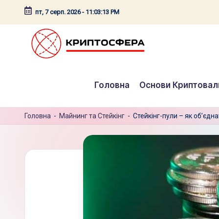
пт, 7 серп. 2026
-
11:03:14 PM
Перейти
до
вмісту
c
Головна
Основи Криптова
r
y
Головна
-
Майнинг та Стейкінг
-
Стейкінг-пули – як об’єдн
p
t
o
s
f