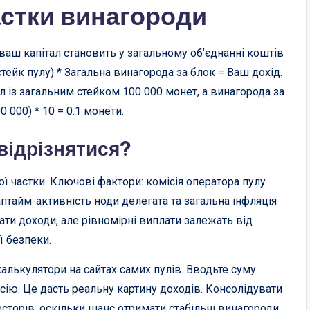
астки винагороди
ваш капітал становить у загальному об’єднанні коштів
тейк пулу) * Загальна винагорода за блок = Ваш дохід.
 із загальним стейком 100 000 монет, а винагорода за
 000) * 10 = 0.1 монети.
відрізнятися?
ї частки. Ключові фактори: комісія оператора пулу
аптайм-активність ноди делегата та загальна інфляція
ати доходи, але рівномірні виплати залежать від
ї безпеки.
алькулятори на сайтах самих пулів. Вводьте суму
ісію. Це дасть реальну картину доходів. Консолідувати
сторів, оскільки шанс отримати стабільні винагороди