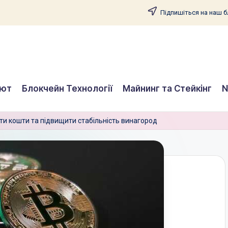
Підпишіться на наш бл
лют
Блокчейн Технології
Майнинг та Стейкінг
N
ати кошти та підвищити стабільність винагород