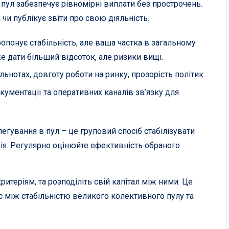
 пул забезпечує рівномірні виплати без прострочень.
 чи публікує звіти про свою діяльність.
ропонує стабільність, але ваша частка в загальному
 дати більший відсоток, але ризики вищі.
льнотах, довготу роботи на ринку, прозорість політик.
кументації та оперативних каналів зв’язку для
егування в пул – це груповий спосіб стабілізувати
иція. Регулярно оцінюйте ефективність обраного
ритеріям, та розподіліть свій капітал між ними. Це
с між стабільністю великого колективного пулу та