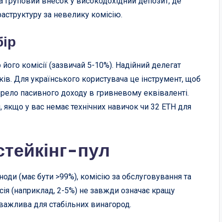
а груповий внесок у високодохідний депозит, де
раструктуру за невелику комісію.
бір
його комісії (зазвичай 5-10%). Надійний делегат
ків. Для українського користувача це інструмент, щоб
ерело пасивного доходу в гривневому еквіваленті.
, якщо у вас немає технічних навичок чи 32 ETH для
стейкінг-пул
 ноди (має бути >99%), комісію за обслуговування та
сія (наприклад, 2-5%) не завжди означає кращу
 важлива для стабільних винагород.