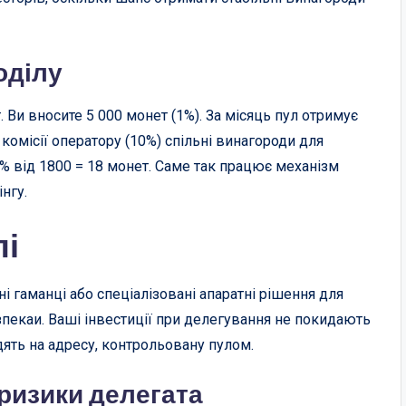
оділу
. Ви вносите 5 000 монет (1%). За місяць пул отримує
 комісії оператору (10%) спільні винагороди для
1% від 1800 = 18 монет. Саме так працює механізм
нгу.
пі
і гаманці або спеціалізовані апаратні рішення для
зпекаи. Ваші інвестиції при делегування не покидають
ять на адресу, контрольовану пулом.
ризики делегата