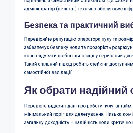
порівняно з самостійним стейкінгом. Це схоже н
адміністратор (делегат) технічно обслуговує інф
Безпека та практичний ви
Перевіряйте репутацію оператора пулу та розмір 
забезпечує безпеку ноди та прозорість розрахун
консолідувати дрібні інвестиції у серйозний дж
Такий спільний підхід робить стейкінг доступним
самостійної валідації.
Як обрати надійний 
Перевірте відкриті дані про роботу пулу: аптайм
мінімальний поріг для делегування. Низька комі
загальну доходність – надійність ноди критично