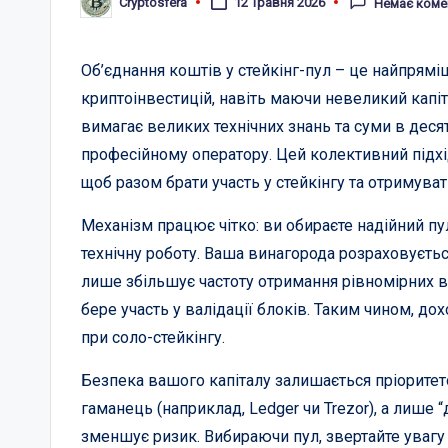
Cryptosfera
12 Травня 2026
Немає коме
Опубліковано
Об’єднання коштів у стейкінг-пул – це найпрямі
криптоінвестицій, навіть маючи невеликий капіт
вимагає великих технічних знань та суми в десят
професійному оператору. Цей колективний підхі
щоб разом брати участь у стейкінгу та отримува
Механізм працює чітко: ви обираєте надійний пу
технічну роботу. Ваша винагорода розраховуєтьс
лише збільшує частоту отримання рівномірних ви
бере участь у валідації блоків. Таким чином, до
при соло-стейкінгу.
Безпека вашого капіталу залишається пріорите
гаманець (наприклад, Ledger чи Trezor), а лише 
зменшує ризик. Вибираючи пул, звертайте увагу 