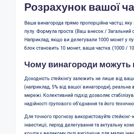
Розрахунок вашої ч
Ваша винагорода прямо пропорційна частці, яку 
пулу. Формула проста: (Ваш внесок / Загальний с
Наприклад, якщо ви делегували 1000 монет у пул
блок становить 10 монет, ваша частка: (1000 / 100
Чому винагороди можуть 
Доходність стейкінгу залежить не лише від вашо
(наприклад, 5% від вашої винагороди), реальна 
мережі. Колективний підхід дозволяє стабілізув
надійності групового об’єднання та його технічно
Для точного прогнозу використовуйте стейкінг-к
інвестиції, період делегування та актуальну ком
кошти у великому пулі вигідніше для малих інве