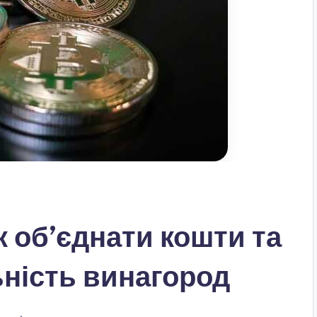
к об’єднати кошти та
ьність винагород