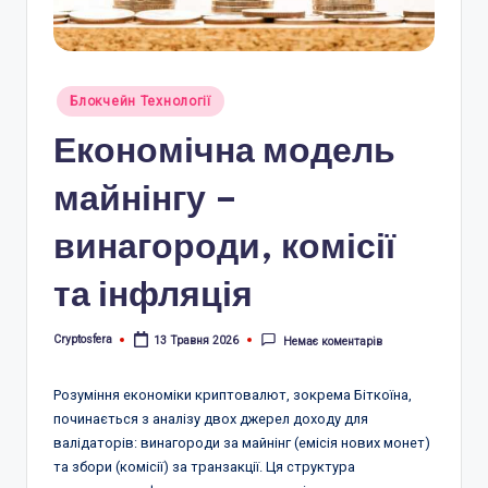
r
a
.
Опубліковано
Блокчейн Технології
у
c
Економічна модель
o
майнінгу –
m
винагороди, комісії
.
u
та інфляція
a
Cryptosfera
13 Травня 2026
Немає коментарів
Опубліковано
Розуміння економіки криптовалют, зокрема Біткоїна,
починається з аналізу двох джерел доходу для
валідаторів: винагороди за майнінг (емісія нових монет)
та збори (комісії) за транзакції. Ця структура