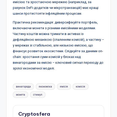
емісією та зростаючою мережею (наприклад, за
рахунок DeFi-додатків чи мікротранзакцій) має кращі
шанси протистояти інфляційним процесам.
Практична рекомендація: диверсифікуйте портфель,
включаючи монети з різними емісійними моделями.
Частину коштів можна тримати в активах із
дефляційною механікою (спаленням комісій), а частину –
у мережах зі стабільною, але низькою емісією, що
фінансує розвиток екосистеми. Слідкуйте за даними on-
chain: зростання суми комісій у блоках над
винагородами за емісію – ключовий сигнал переходу до
зрілої економічної моделі.
Позначки:
винагорода
економіка
емісія
комісія
монета
стимул
Cryptosfera