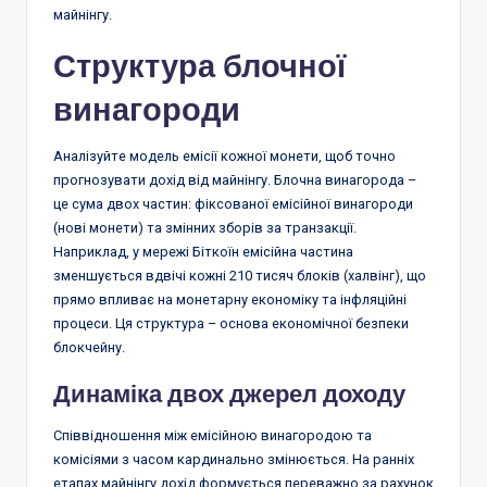
майнінгу.
Структура блочної
винагороди
Аналізуйте модель емісії кожної монети, щоб точно
прогнозувати дохід від майнінгу. Блочна винагорода –
це сума двох частин: фіксованої емісійної винагороди
(нові монети) та змінних зборів за транзакції.
Наприклад, у мережі Біткоїн емісійна частина
зменшується вдвічі кожні 210 тисяч блоків (халвінг), що
прямо впливає на монетарну економіку та інфляційні
процеси. Ця структура – основа економічної безпеки
блокчейну.
Динаміка двох джерел доходу
Співвідношення між емісійною винагородою та
комісіями з часом кардинально змінюється. На ранніх
етапах майнінгу дохід формується переважно за рахунок