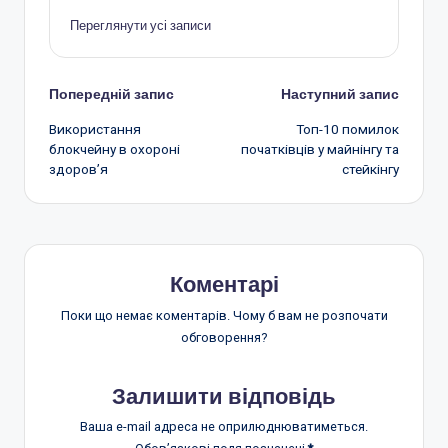
Переглянути усі записи
Навігація
Попередній запис
Наступний запис
Використання
Топ-10 помилок
по
блокчейну в охороні
початківців у майнінгу та
здоров’я
стейкінгу
запису
Коментарі
Поки що немає коментарів. Чому б вам не розпочати
обговорення?
Залишити відповідь
Ваша e-mail адреса не оприлюднюватиметься.