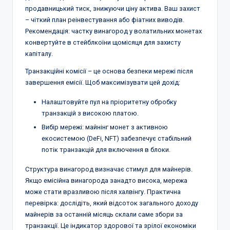
продавницький тиск, знижуючи ціну актива. Ваш захист
– чіткий план реінвестування або фіатних виводів.
Рекомендація: частку винагород у волатильних монетах
конвертуйте в стейблкоїни щомісяця для захисту
капіталу.
Транзакційні комісії – це основа безпеки мережі після
завершення емісії. Щоб максимізувати цей дохід:
Налаштовуйте пул на пріоритетну обробку
транзакцій з високою платою.
Вибір мережі: майнінг монет з активною
екосистемою (DeFi, NFT) забезпечує стабільний
потік транзакцій для включення в блоки.
Структура винагород визначає стимул для майнерів.
Якщо емісійна винагорода занадто висока, мережа
може стати вразливою після халвінгу. Практична
перевірка: дослідіть, який відсоток загального доходу
майнерів за останній місяць склали саме збори за
транзакції. Це індикатор здорової та зрілої економіки