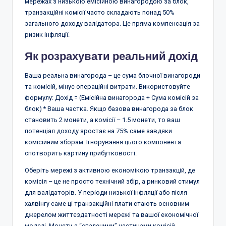
мережах з низькою емісійною винагородою за блок,
транзакційні комісії часто складають понад 50%
загального доходу валідатора. Це пряма компенсація за
ризик інфляції.
Як розрахувати реальний дохід
Ваша реальна винагорода – це сума блочної винагороди
та комісій, мінус операційні витрати. Використовуйте
формулу: Дохід = (Емісійна винагорода + Сума комісій за
блок) * Ваша частка. Якщо базова винагорода за блок
становить 2 монети, а комісії – 1.5 монети, то ваш
потенціал доходу зростає на 75% саме завдяки
комісійним зборам. Ігнорування цього компонента
спотворить картину прибутковості.
Оберіть мережі з активною економікою транзакцій, де
комісія – це не просто технічний збір, а ринковий стимул
для валідаторів. У періоди низької інфляції або після
халвінгу саме ці транзакційні плати стають основним
джерелом життєздатності мережі та вашої економічної
моделі. Монети з “спаленими” частинами комісій