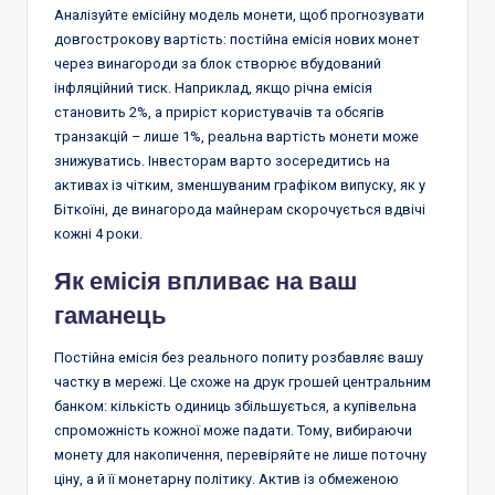
Аналізуйте емісійну модель монети, щоб прогнозувати
довгострокову вартість: постійна емісія нових монет
через винагороди за блок створює вбудований
інфляційний тиск. Наприклад, якщо річна емісія
становить 2%, а приріст користувачів та обсягів
транзакцій – лише 1%, реальна вартість монети може
знижуватись. Інвесторам варто зосередитись на
активах із чітким, зменшуваним графіком випуску, як у
Біткоїні, де винагорода майнерам скорочується вдвічі
кожні 4 роки.
Як емісія впливає на ваш
гаманець
Постійна емісія без реального попиту розбавляє вашу
частку в мережі. Це схоже на друк грошей центральним
банком: кількість одиниць збільшується, а купівельна
спроможність кожної може падати. Тому, вибираючи
монету для накопичення, перевіряйте не лише поточну
ціну, а й її монетарну політику. Актив із обмеженою