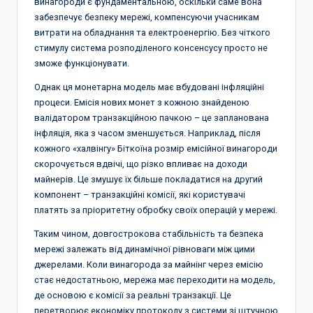
винагороди є фундаментальною, оскільки саме вона
забезпечує безпеку мережі, компенсуючи учасникам
витрати на обладнання та електроенергію. Без чіткого
стимулу система розподіленого консенсусу просто не
зможе функціонувати.
Однак ця монетарна модель має вбудовані інфляційні
процеси. Емісія нових монет з кожною знайденою
валідатором транзакційною пачкою – це запланована
інфляція, яка з часом зменшується. Наприклад, після
кожного «халвінгу» Біткоїна розмір емісійної винагороди
скорочується вдвічі, що різко впливає на доходи
майнерів. Це змушує їх більше покладатися на другий
компонент – транзакційні комісії, які користувачі
платять за пріоритетну обробку своїх операцій у мережі.
Таким чином, довгострокова стабільність та безпека
мережі залежать від динамічної рівноваги між цими
джерелами. Коли винагорода за майнінг через емісію
стає недостатньою, мережа має переходити на модель,
де основою є комісії за реальні транзакції. Це
перетворює економіку протоколу з системи зі штучною