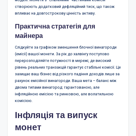
створюють додатковий дефляційний тиск, що також
впливає на довгострокову цінність активу.
Практична стратегія для
майнера
Слідкуйте за графіком зменшення блочної винагороди
(емісії) вашої монети. За рік до халвінгу поступово
перерозподіляйте потужності в мережі, де високий
рівень реальних транзакцій гарантує стабільні комісії. Це
захищає ваш бізнес від різкого падіння доходів лише за
рахунок емісійної винагороди. Ваша мета – баланс між
двома типами винагород: гарантованою, але
інфляційною емісією та ринковою, але волатильною
комісією.
Інфляція та випуск
монет