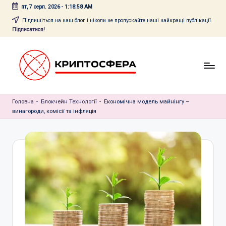
пт, 7 серп. 2026
-
1:18:58 AM
Перейти
Підпишіться на наш блог і ніколи не пропускайте наші найкращі публікації.
Підписатися!
до
вмісту
c
Головна
r
-
Блокчейн Технології
-
Економічна модель майнінгу –
винагороди, комісії та інфляція
y
p
t
o
s
f
e