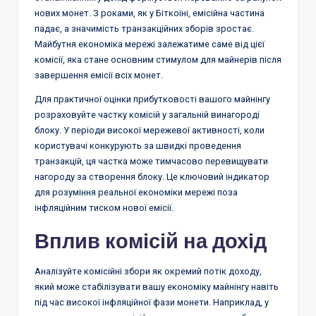
нових монет. З роками, як у Біткоїні, емісійна частина
падає, а значимість транзакційних зборів зростає.
Майбутня економіка мережі залежатиме саме від цієї
комісії, яка стане основним стимулом для майнерів після
завершення емісії всіх монет.
Для практичної оцінки прибутковості вашого майнінгу
розраховуйте частку комісій у загальній винагороді
блоку. У періоди високої мережевої активності, коли
користувачі конкурують за швидкі проведення
транзакцій, ця частка може тимчасово перевищувати
нагороду за створення блоку. Це ключовий індикатор
для розуміння реальної економіки мережі поза
інфляційним тиском нової емісії.
Вплив комісій на дохід
Аналізуйте комісійні збори як окремий потік доходу,
який може стабілізувати вашу економіку майнінгу навіть
під час високої інфляційної фази монети. Наприклад, у