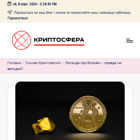
сб, 8 серп. 2026
-
2:28:44 PM
Перейти
Підпишіться на наш блог і ніколи не пропускайте наші найкращі публікації.
Підписатися!
до
вмісту
c
Головна
r
-
Основи Криптовалют
-
Легенди про Біткойн – правда чи
вигадки?
y
p
t
o
s
f
e