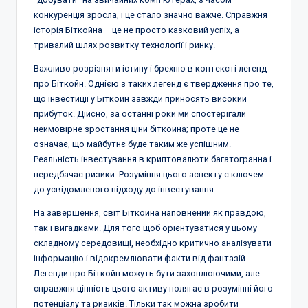
конкуренція зросла, і це стало значно важче. Справжня
історія Біткойна – це не просто казковий успіх, а
тривалий шлях розвитку технології і ринку.
Важливо розрізняти істину і брехню в контексті легенд
про Біткойн. Однією з таких легенд є твердження про те,
що інвестиції у Біткойн завжди приносять високий
прибуток. Дійсно, за останні роки ми спостерігали
неймовірне зростання ціни біткойна; проте це не
означає, що майбутнє буде таким же успішним.
Реальність інвестування в криптовалюти багатогранна і
передбачає ризики. Розуміння цього аспекту є ключем
до усвідомленого підходу до інвестування.
На завершення, світ Біткойна наповнений як правдою,
так і вигадками. Для того щоб орієнтуватися у цьому
складному середовищі, необхідно критично аналізувати
інформацію і відокремлювати факти від фантазій.
Легенди про Біткойн можуть бути захоплюючими, але
справжня цінність цього активу полягає в розумінні його
потенціалу та ризиків. Тільки так можна зробити