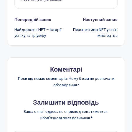
Навігація
Попередній запис
Наступний запис
Найдорожчі NFT – Історії
Перспективи NFT у світі
по
успіху та тріумфу
мистецтва
запису
Коментарі
Поки що немає коментарів. Чому б вам не розпочати
обговорення?
Залишити відповідь
Ваша e-mail адреса не оприлюднюватиметься.
Обов’язкові поля позначені
*