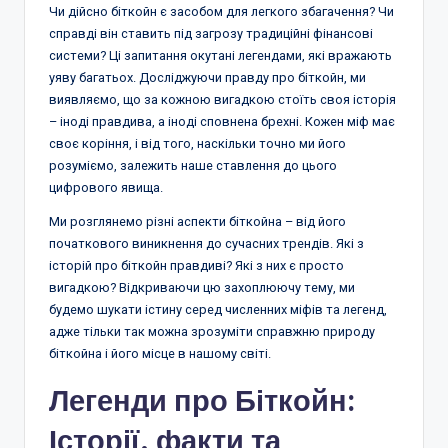
Чи дійсно біткойн є засобом для легкого збагачення? Чи
справді він ставить під загрозу традиційні фінансові
системи? Ці запитання окутані легендами, які вражають
уяву багатьох. Досліджуючи правду про біткойн, ми
виявляємо, що за кожною вигадкою стоїть своя історія
– іноді правдива, а іноді сповнена брехні. Кожен міф має
своє коріння, і від того, наскільки точно ми його
розуміємо, залежить наше ставлення до цього
цифрового явища.
Ми розглянемо різні аспекти біткойна – від його
початкового виникнення до сучасних трендів. Які з
історій про біткойн правдиві? Які з них є просто
вигадкою? Відкриваючи цю захоплюючу тему, ми
будемо шукати істину серед численних міфів та легенд,
адже тільки так можна зрозуміти справжню природу
біткойна і його місце в нашому світі.
Легенди про Біткойн:
Історії, факти та