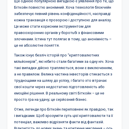
Ще однією популярною вигадкою є уявлення про те, що
Біткойн повністю анонімний. Хоча технологія блокчейн
забезпечує певний рівень конфіденційності, насправді
кожна транзакція є прозорою і доступною для аналізу.
Це може стати корисним інструментом для
правоохоронних органів у боротьбі з фінансовими
злочинами. Істина тут полягає в тому, що анонімність –
це не абсолютне поняття.
Також існує безліч історій про “криптовалютних
мільйонерів”, які нібито стали багатими за одну ніч. Хоча
такі випадки дійсно трапляються, вони є виключенням,
а не правилом. Велика частина інвесторів стикається з
труднощами на шляху до успіху, і багато хто втрачає
свої кошти через недостатню підготовленість або
емоційні рішення. В реальному світі Біткойн – це не
просто гра на удачу; це серйозний бізнес.
Отже, легенди про Біткойн переповнені як правдою, так
і вигадками. Щоб зрозуміти суть цієї криптовалюти та її
потенціал, важливо відрізняти факти від фантазій.
Відкритість до нових знань та критичне мислення – ось