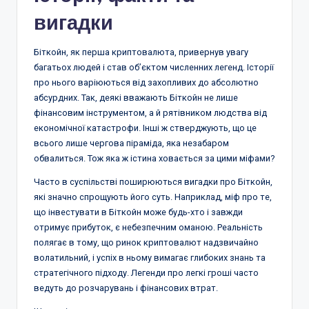
вигадки
Біткойн, як перша криптовалюта, привернув увагу
багатьох людей і став об’єктом численних легенд. Історії
про нього варіюються від захопливих до абсолютно
абсурдних. Так, деякі вважають Біткойн не лише
фінансовим інструментом, а й рятівником людства від
економічної катастрофи. Інші ж стверджують, що це
всього лише чергова піраміда, яка незабаром
обвалиться. Тож яка ж істина ховається за цими міфами?
Часто в суспільстві поширюються вигадки про Біткойн,
які значно спрощують його суть. Наприклад, міф про те,
що інвестувати в Біткойн може будь-хто і завжди
отримує прибуток, є небезпечним оманою. Реальність
полягає в тому, що ринок криптовалют надзвичайно
волатильний, і успіх в ньому вимагає глибоких знань та
стратегічного підходу. Легенди про легкі гроші часто
ведуть до розчарувань і фінансових втрат.