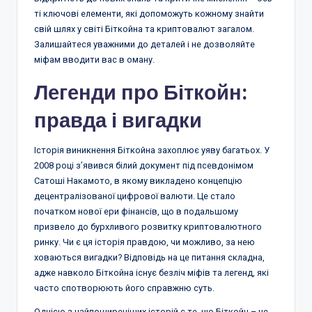
ті ключові елементи, які допоможуть кожному знайти
свій шлях у світі Біткойна та криптовалют загалом.
Залишайтеся уважними до деталей і не дозволяйте
міфам вводити вас в оману.
Легенди про Біткойн:
правда і вигадки
Історія виникнення Біткойна захоплює уяву багатьох. У
2008 році з’явився білий документ під псевдонімом
Сатоші Накамото, в якому викладено концепцію
децентралізованої цифрової валюти. Це стало
початком нової ери фінансів, що в подальшому
призвело до бурхливого розвитку криптовалютного
ринку. Чи є ця історія правдою, чи можливо, за нею
ховаються вигадки? Відповідь на це питання складна,
адже навколо Біткойна існує безліч міфів та легенд, які
часто спотворюють його справжню суть.
Однією з найпоширеніших історій є те, що Біткойн – це