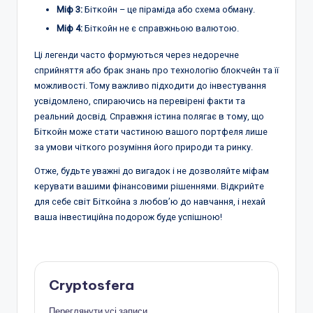
Міф 3:
Біткойн – це піраміда або схема обману.
Міф 4:
Біткойн не є справжньою валютою.
Ці легенди часто формуються через недоречне
сприйняття або брак знань про технологію блокчейн та її
можливості. Тому важливо підходити до інвестування
усвідомлено, спираючись на перевірені факти та
реальний досвід. Справжня істина полягає в тому, що
Біткойн може стати частиною вашого портфеля лише
за умови чіткого розуміння його природи та ринку.
Отже, будьте уважні до вигадок і не дозволяйте міфам
керувати вашими фінансовими рішеннями. Відкрийте
для себе світ Біткойна з любов’ю до навчання, і нехай
ваша інвестиційна подорож буде успішною!
Cryptosfera
Переглянути усі записи