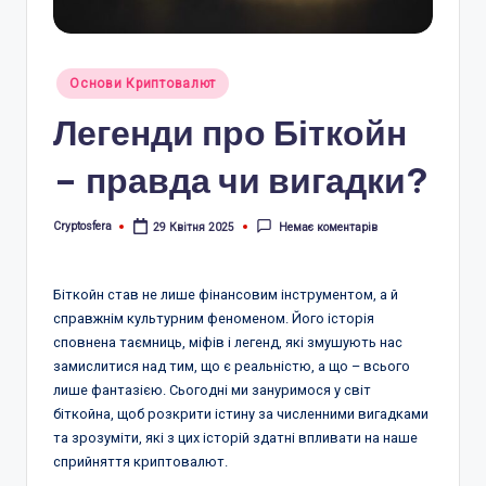
r
a
Опубліковано
Основи Криптовалют
.
у
Легенди про Біткойн
c
o
– правда чи вигадки?
m
Cryptosfera
29 Квітня 2025
Немає коментарів
Опубліковано
.
u
Біткойн став не лише фінансовим інструментом, а й
a
справжнім культурним феноменом. Його історія
сповнена таємниць, міфів і легенд, які змушують нас
замислитися над тим, що є реальністю, а що – всього
лише фантазією. Сьогодні ми зануримося у світ
біткойна, щоб розкрити істину за численними вигадками
та зрозуміти, які з цих історій здатні впливати на наше
сприйняття криптовалют.