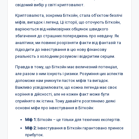
свідомий вибір у світі криптовалют.
Криптовалюта, зокрема Біткойн, стала об’єктом безлічі
міфів, вигадок і легенд. Ці історії, що оточують Біткойн,
варіюються від неймовірних обіцянок швидкого
збагачення до страшних попереджень про невдачу. Як
аналітики, ми повинні розрізняти факти від фантазій та
підходити до інвестування в цю нову фінансову
реальність з холодним розумом і відкритим серцем.
Правда в тому, що Біткойн має величезний потенціал,
але разом з ним існують і ризики. Розуміння цих аспектів
допоможе нам уникнути пасток міфів та вигадок.
Важливо усвідомлювати, що кожна легенда має своє
коріння в дійсності, але не кожен факт може бути
сприйнято як істина. Тому давайте розглянемо деякі
основні міфи про інвестування в Біткойн:
Міф 1:
Біткойн – це тільки для технічних експертів.
Міф 2:
Інвестування в Біткойн гарантовано принесе
прибуток.