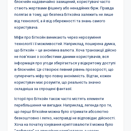
блокчейн надзвичайно захищений, користувачі часто
стають жертвами фішингу або ненадійних бірж. Правда
полягає в тому, що безпека Біткойна залежить не лише
від технології, а й від обережності та знань самого
користувача.
Міфи про Біткойн виникають через нерозуміння
технології і її можливостей. Наприклад, поширена думка,
що Біткойн – це анонімна валюта. Хоча транзакції дійсно
не пов’язані з особистими даними користувачів, вся
інформація про угоди зберігається у відкритому доступі
в блокчейні. Це створює певний рівень прозорості, що
суперечить міфу про повну анонімність. Відтак, кожен
користувач має розуміти, що реальність значно
складніша за спрощені фантазії.
Історії про Біткойн також часто містять елементи
перебільшення чи вигадки. Наприклад, легенда про те,
що перші біткойни можна було отримати абсолютно
безкоштовно і легко, насправді не відповідає дійсності.
Хоча на початку існування криптовалюти її можна було
“добувати” на звичайних комп’ютерах, з часом