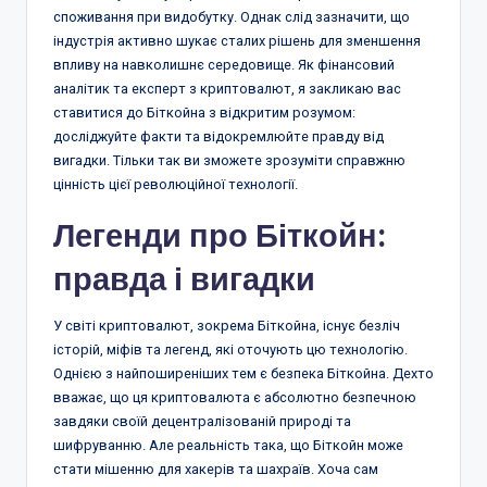
споживання при видобутку. Однак слід зазначити, що
індустрія активно шукає сталих рішень для зменшення
впливу на навколишнє середовище. Як фінансовий
аналітик та експерт з криптовалют, я закликаю вас
ставитися до Біткойна з відкритим розумом:
досліджуйте факти та відокремлюйте правду від
вигадки. Тільки так ви зможете зрозуміти справжню
цінність цієї революційної технології.
Легенди про Біткойн:
правда і вигадки
У світі криптовалют, зокрема Біткойна, існує безліч
історій, міфів та легенд, які оточують цю технологію.
Однією з найпоширеніших тем є безпека Біткойна. Дехто
вважає, що ця криптовалюта є абсолютно безпечною
завдяки своїй децентралізованій природі та
шифруванню. Але реальність така, що Біткойн може
стати мішенню для хакерів та шахраїв. Хоча сам