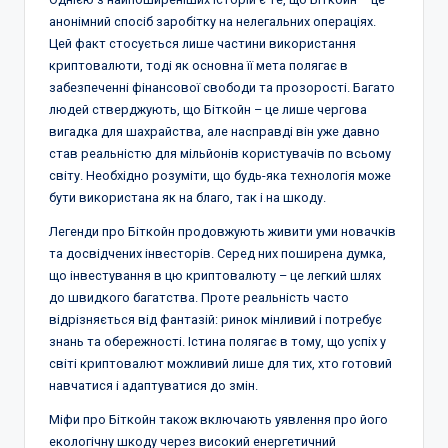
анонімний спосіб заробітку на нелегальних операціях.
Цей факт стосується лише частини використання
криптовалюти, тоді як основна її мета полягає в
забезпеченні фінансової свободи та прозорості. Багато
людей стверджують, що Біткойн – це лише чергова
вигадка для шахрайства, але насправді він уже давно
став реальністю для мільйонів користувачів по всьому
світу. Необхідно розуміти, що будь-яка технологія може
бути використана як на благо, так і на шкоду.
Легенди про Біткойн продовжують живити уми новачків
та досвідчених інвесторів. Серед них поширена думка,
що інвестування в цю криптовалюту – це легкий шлях
до швидкого багатства. Проте реальність часто
відрізняється від фантазій: ринок мінливий і потребує
знань та обережності. Істина полягає в тому, що успіх у
світі криптовалют можливий лише для тих, хто готовий
навчатися і адаптуватися до змін.
Міфи про Біткойн також включають уявлення про його
екологічну шкоду через високий енергетичний