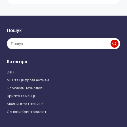
Пошук
Категорії
DeFi
NFT та Цифрові Активи
Блокчейн Технології
Крипто Гаманці
Майнинг та Стейкінг
Основи Криптовалют