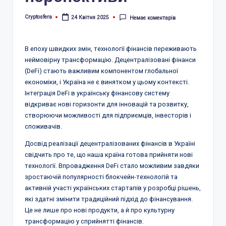
Cryptosfera
24 Квітня 2025
Немає коментарів
Опубліковано
В епоху швидких змін, технології фінансів переживають
неймовірну трансформацію. Децентралізовані фінанси
(DeFi) стають важливим компонентом глобальної
економіки, і Україна не є винятком у цьому контексті.
Інтеграція DeFi в українську фінансову систему
відкриває нові горизонти для інновацій та розвитку,
створюючи можливості для підприємців, інвесторів і
споживачів.
Досвід реалізації децентралізованих фінансів в Україні
свідчить про те, що наша країна готова прийняти нові
технології. Впровадження DeFi стало можливим завдяки
зростаючій популярності блокчейн-технологій та
активній участі українських стартапів у розробці рішень,
які здатні змінити традиційний підхід до фінансування.
Це не лише про нові продукти, а й про культурну
трансформацію у сприйнятті фінансів.