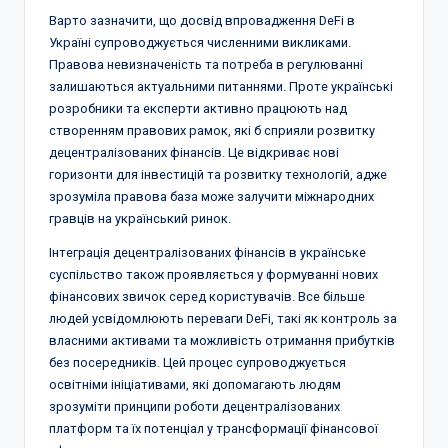
Варто зазначити, що досвід впровадження DeFi в
Україні супроводжується численними викликами.
Правова невизначеність та потреба в регулюванні
залишаються актуальними питаннями. Проте українські
розробники та експерти активно працюють над
створенням правових рамок, які б сприяли розвитку
децентралізованих фінансів. Це відкриває нові
горизонти для інвестицій та розвитку технологій, адже
зрозуміла правова база може залучити міжнародних
гравців на український ринок.
Інтеграція децентралізованих фінансів в українське
суспільство також проявляється у формуванні нових
фінансових звичок серед користувачів. Все більше
людей усвідомлюють переваги DeFi, такі як контроль за
власними активами та можливість отримання прибутків
без посередників. Цей процес супроводжується
освітніми ініціативами, які допомагають людям
зрозуміти принципи роботи децентралізованих
платформ та їх потенціал у трансформації фінансової