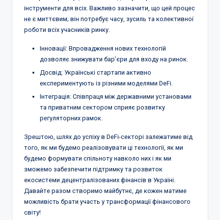
інструменти для всіх. Важливо зазначити, що цей процес
не є миттєвим; він потребує часу, зусиль та колективної
роботи всіх учасників ринку.
Інновації: Впровадження нових технологій
дозволяє знижувати бар’єри для входу на ринок.
Досвід: Українські стартапи активно
експериментують із різними моделями DeFi.
Інтеграція: Співпраця між державними установами
та приватним сектором сприяє розвитку
регуляторних рамок.
Зрештою, шлях до успіху в DeFi-секторі залежатиме від
того, як ми будемо реалізовувати ці технології, як ми
будемо формувати спільноту навколо них і як ми
зможемо забезпечити підтримку та розвиток
екосистеми децентралізованих фінансів в Україні.
Давайте разом створимо майбутнє, де кожен матиме
можливість брати участь у трансформації фінансового
світу!