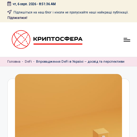
чт, 6 серп. 2026
-
8:51:36 AM
Перейти
Підпишіться на наш блог і ніколи не пропускайте наші найкращі публікації.
Підписатися!
до
вмісту
c
Головна
r
-
DeFi
-
Впровадження DeFi в Україні – досвід та перспективи
y
p
t
o
s
f
e