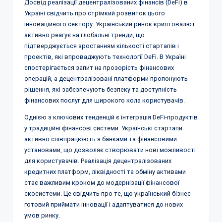
Досвід реалізації децентралізованих фінансів (DeFi) в
Україні свідчить про стрімкий розвиток цього
інноваційного сектору. Український ринок криптовалют
активно реагує на глобальні тренди, що
підтверджується зростанням кількості стартапів і
проектів, які впроваджують технології DeFi. В Україні
спостерігається запит на прозорість фінансових
операцій, а децентралізовані платформи пропонують
рішення, які забезпечують безпеку та доступність
фінансових послуг для широкого кола користувачів.
Однією з ключових тенденцій є інтеграція DeFi-продуктів
у традиційні фінансові системи. Українські стартапи
активно співпрацюють з банками та фінансовими
установами, що дозволяє створювати нові можливості
для користувачів. Реалізація децентралізованих
кредитних платформ, ліквідності та обміну активами
стає важливим кроком до модернізації фінансової
екосистеми. Це свідчить про те, що український бізнес
готовий приймати інновації і адаптуватися до нових
умов ринку.