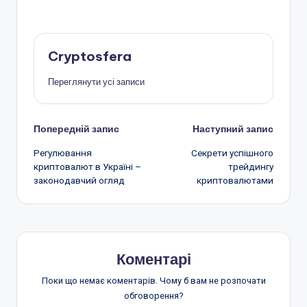
Cryptosfera
Переглянути усі записи
Навігація
Попередній запис
Наступний запис
Регулювання
Секрети успішного
по
криптовалют в Україні –
трейдингу
законодавчий огляд
криптовалютами
запису
Коментарі
Поки що немає коментарів. Чому б вам не розпочати
обговорення?