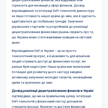
децентралізованих фінансів, яка відкриває нові
горизонти для інновацій у сфері фінансів. Досвід
впровадження та інтеграції DeFi-технологій демонструє
не лише готовність нашої країни до змін, але й здатність
адаптуватися до глобальних трендів. Залучення
українських стартапів та розробників до реалізації
децентралізованих фінансових рішень свідчить про те,
що Україна може стати важливим гравцем на світовій
арені.
Впровадження DeFi в Україні – це не просто
технологічний прогрес, а й можливість для мільйонів
людей отримати доступ до фінансових послуг, які
раніше були недоступні. Наша країна має величезний
потенціал для розвитку цього сектору завдяки
активному залученню молодих талантів, інноваційним
ідеям та прагненню до змін.
Досвід реалізації децентралізованих фінансів в Україні
підтверджує, що ми на правильному шляху. Інтеграція
DeFi-технологій у фінансовий сектор допомагає
створити прозорі, безпечні та доступні фінансові