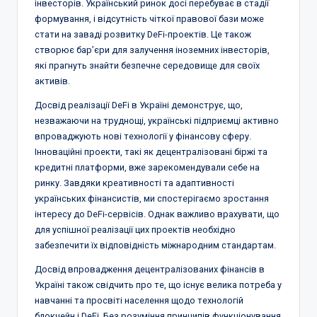
інвесторів. Український ринок досі перебуває в стадії
формування, і відсутність чіткої правової бази може
стати на заваді розвитку DeFi-проектів. Це також
створює бар’єри для залучення іноземних інвесторів,
які прагнуть знайти безпечне середовище для своїх
активів.
Досвід реалізації DeFi в Україні демонструє, що,
незважаючи на труднощі, українські підприємці активно
впроваджують нові технології у фінансову сферу.
Інноваційні проекти, такі як децентралізовані біржі та
кредитні платформи, вже зарекомендували себе на
ринку. Завдяки креативності та адаптивності
українських фінансистів, ми спостерігаємо зростання
інтересу до DeFi-сервісів. Однак важливо врахувати, що
для успішної реалізації цих проектів необхідно
забезпечити їх відповідність міжнародним стандартам.
Досвід впровадження децентралізованих фінансів в
Україні також свідчить про те, що існує велика потреба у
навчанні та просвіті населення щодо технологій
блокчейн і DeFi. Без розуміння принципів функціонування