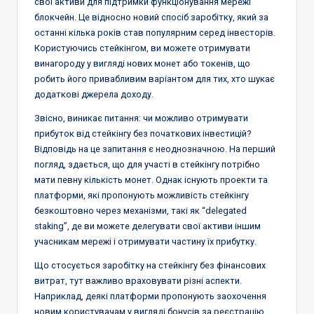
свої активи для підтримки функціонування мережі
блокчейн. Це відносно новий спосіб заробітку, який за
останні кілька років став популярним серед інвесторів.
Користуючись стейкінгом, ви можете отримувати
винагороду у вигляді нових монет або токенів, що
робить його привабливим варіантом для тих, хто шукає
додаткові джерела доходу.
Звісно, виникає питання: чи можливо отримувати
прибуток від стейкінгу без початкових інвестицій?
Відповідь на це запитання є неоднозначною. На перший
погляд, здається, що для участі в стейкінгу потрібно
мати певну кількість монет. Однак існують проекти та
платформи, які пропонують можливість стейкінгу
безкоштовно через механізми, такі як “delegated
staking”, де ви можете делегувати свої активи іншим
учасникам мережі і отримувати частину їх прибутку.
Що стосується заробітку на стейкінгу без фінансових
витрат, тут важливо враховувати різні аспекти.
Наприклад, деякі платформи пропонують заохочення
новим користувачам у вигляді бонусів за реєстрацію