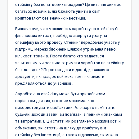
стейкінгу без початкових вкладень? Це питання хвилює
багатьох новачків, які бажають увійти в світ
криптовалют без значних інвестицій.
Визначаючи, чи є можливість заробітку на стейкінгу без
фінансових витрат, необхідно звернути увагу на
специфіку цього процесу. Стейкінг передбачає участь у
підтримці мережі блокчейн шляхом утримання певної
кількості токенів. Проте багато хто задається
запитанням: чи реально отримати заробіток на стейкінгу
без вкладень? Перш ніж дати відповідь, важливо
зрозуміти, як працює цей механізм і які вимоги
пред’являються до учасників.
Заробіток на стейкінгу може бути привабливим
варіантом для тих, хто хоче максимально
використовувати свої активи. Але варто пам’ятати:
будь-які доходи зазвичай пов’язані з певними ризиками
та витратами. В цій статті ми розглянемо можливості й
обмеження, які стоять на шляху до прибутку від
стейкінгу без інвестицій, а також підкажемо, як можна