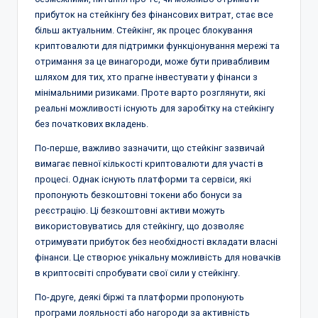
прибуток на стейкінгу без фінансових витрат, стає все
більш актуальним. Стейкінг, як процес блокування
криптовалюти для підтримки функціонування мережі та
отримання за це винагороди, може бути привабливим
шляхом для тих, хто прагне інвестувати у фінанси з
мінімальними ризиками. Проте варто розглянути, які
реальні можливості існують для заробітку на стейкінгу
без початкових вкладень.
По-перше, важливо зазначити, що стейкінг зазвичай
вимагає певної кількості криптовалюти для участі в
процесі. Однак існують платформи та сервіси, які
пропонують безкоштовні токени або бонуси за
реєстрацію. Ці безкоштовні активи можуть
використовуватись для стейкінгу, що дозволяє
отримувати прибуток без необхідності вкладати власні
фінанси. Це створює унікальну можливість для новачків
в криптосвіті спробувати свої сили у стейкінгу.
По-друге, деякі біржі та платформи пропонують
програми лояльності або нагороди за активність