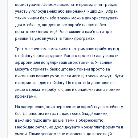
користувачів. Це може включати проведення трейдів,
участь у голосуваннях або виконання інших дій. Зібрані
таким чином бали або токени можна використовувати
для стейкінгу, що дозволяє заробити навіть без
початкових інвестицій. Але важливо пам’ятати про
ризики та умови участі в таких програмах.
Третім аспектом є можливість отримання прибутку від
стейкінгу через аірдропи. Багато проектів запускають
аірдропи для популяризації своїх токенів. Учасники
можуть отримати безкоштовно токени просто за
виконання певних умов, після чого ці токени можуть бути
використані для стейкінгу. Ця стратегія дозволяє не
лише отримати прибуток, але й ознайомитися з новими
проектами.
На завершення, хоча перспективи заробітку на стейкінгу
без фінансових витрат здаються обнадійливими,
важливо підходити до цієї теми з обережністю.
Необхідно ретельно досліджувати кожну платформу та її
умови. Тільки усвідомлене ставлення до інвестицій і