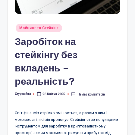
r
a
.
Опубліковано
Майнинг та Стейкінг
у
c
Заробіток на
o
стейкінгу без
m
вкладень –
.
u
реальність?
a
Cryptosfera
26 Квітня 2025
Немає коментарів
Опубліковано
Світ фінансів стрімко змінюється, а разом з ним і
можливості, які він пропонує. Стейкінг став популярним
інструментом для заробітку в криптовалютному
просторі, але чи можливо отримувати прибуток від