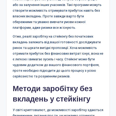
або за залучення інших учасників. Такі програми можуть
створити можливість отримувати прибуток навіть без
власних вкладень. Проте завжди варто бути
обережними та уважно вивчати умови кожної
платформи, адже ризики все ж існують.
Отже, реалії заробітку на стейкінгу без початкових
вкладень залежать від вашої готовності досліджувати
ринок та шукати вигідні пропозиції. Хоча можливість
отримати прибуток без фінансових витрат існує, вона не
є легкою і вимагає зусиль і часу. Стейкінг може бути
чудовим додатком до вашого фінансового портфеля,
проте необхідно підходити до цього процесу з усією
серйозністю та розумінням ризиків.
Методи заробітку без
вкладень у стейкінгу
У світі криптовалют, де можливості заробітку здаються
безмежними, питання про те, чи можливо отримати