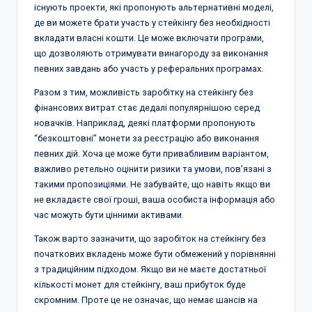
існують проекти, які пропонують альтернативні моделі,
де ви можете брати участь у стейкінгу без необхідності
вкладати власні кошти. Це може включати програми,
що дозволяють отримувати винагороду за виконання
певних завдань або участь у реферальних програмах.
Разом з тим, можливість заробітку на стейкінгу без
фінансових витрат стає дедалі популярнішою серед
новачків. Наприклад, деякі платформи пропонують
“безкоштовні” монети за реєстрацію або виконання
певних дій. Хоча це може бути привабливим варіантом,
важливо ретельно оцінити ризики та умови, пов’язані з
такими пропозиціями. Не забувайте, що навіть якщо ви
не вкладаєте свої гроші, ваша особиста інформація або
час можуть бути цінними активами.
Також варто зазначити, що заробіток на стейкінгу без
початкових вкладень може бути обмежений у порівнянні
з традиційним підходом. Якщо ви не маєте достатньої
кількості монет для стейкінгу, ваш прибуток буде
скромним. Проте це не означає, що немає шансів на