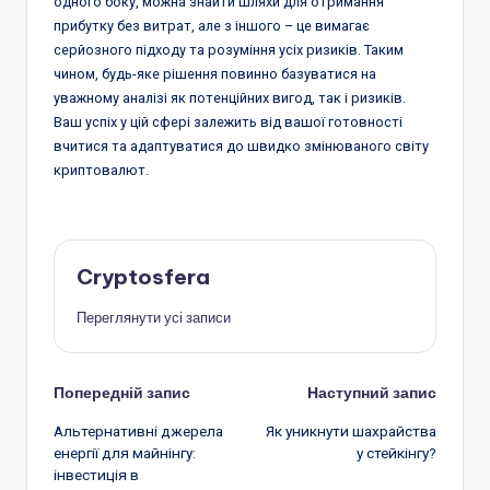
одного боку, можна знайти шляхи для отримання
прибутку без витрат, але з іншого – це вимагає
серйозного підходу та розуміння усіх ризиків. Таким
чином, будь-яке рішення повинно базуватися на
уважному аналізі як потенційних вигод, так і ризиків.
Ваш успіх у цій сфері залежить від вашої готовності
вчитися та адаптуватися до швидко змінюваного світу
криптовалют.
Cryptosfera
Переглянути усі записи
Навігація
Попередній запис
Наступний запис
Альтернативні джерела
Як уникнути шахрайства
по
енергії для майнінгу:
у стейкінгу?
інвестиція в
запису