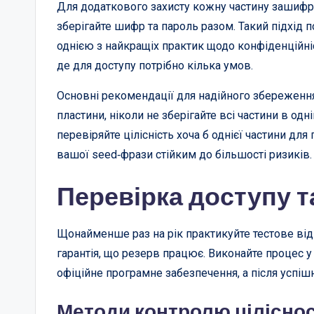
Для додаткового захисту кожну частину зашифру
зберігайте шифр та пароль разом. Такий підхід 
однією з найкращіх практик щодо конфіденційніс
де для доступу потрібно кілька умов.
Основні рекомендації для надійного збереження
пластини, ніколи не зберігайте всі частини в одн
перевіряйте цілісність хоча б однієї частини для
вашої seed‑фрази стійким до більшості ризиків.
Перевірка доступу та
Щонайменше раз на рік практикуйте тестове від
гарантія, що резерв працює. Виконайте процес у
офіційне програмне забезпечення, а після успіш
Методи контролю ціліснос