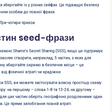
а зберігайте їх у різних сейфах. Це підвищує безпеку
ннім особам до повної фрази.
 Три-чотири прихов
стин seed-фрази
хемою Shamir’s Secret Sharing (SSS), якщо це підтримує
зволяє створити, наприклад, 5 частин, з яких для
ну зберігайте окремо в безпечне місце – це
від фізичної втраті чи крадіжки.
и SSS, ви можете застосувати власну простішу схему.
ру: на першому – слова 1-8 та 13-24, на другому –
 для цих частин оберіть географічно розділеними: один
в. Це пряме запобігання повній втраті.