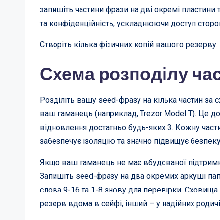
запишіть частини фрази на дві окремі пластини т
та конфіденційність, ускладнюючи доступ сторо
Створіть кілька фізичних копій вашого резерву.
Схема розподілу ча
Розділіть вашу seed-фразу на кілька частин за с
ваш гаманець (наприклад, Trezor Model T). Це до
відновлення достатньо будь-яких 3. Кожну части
забезпечує ізоляцію та значно підвищує безпеку 
Якщо ваш гаманець не має вбудованої підтримк
Запишіть seed-фразу на два окремих аркуші папі
слова 9-16 та 1-8 знову для перевірки. Сховища
резерв вдома в сейфі, інший – у надійних родичі