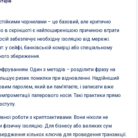
нтарів
 стійкими чорнилами – це базовий, але критично
або в скріншоті є найпоширенішою причиною втрати
осій забезпечує необхідну ізоляцію від мережі.
: у сейфі, банківській комірці або спеціальному
ного збереження.
фруванням. Один з методів – розділити фразу на
 збільшує ризик помилки при відновленні. Надійніший
вим паролем, який ви пам’ятаєте, і записати вже
омпрометації паперового носія. Такі практики прямо
оступу.
ивної роботи з криптоактивами. Вони ніколи не
и фізичну ізоляцію. Для бізнесу або великих сум
твердження кількох ключів для проведення транзакції.