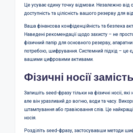
Це усуває єдину точку відмови. Незалежно від о
доступність та цілісність вашого резерву для ві
Ваша фінансова конфіденційність та безпека акт
Наведені рекомендації щодо захисту – не просто
фізичний папір для основного резерву, апаратни
потребою, шифрування. Системний підхід – це 
вашими цифровими активами.
Фізичні носії заміс
Запишіть seed-фразу тільки на фізичні носії, які 
але він уразливий до вогню, води та часу. Вико
штампування або гравіювання слів. Це найкращі
носія.
Розділіть seed-фразу, застосувавши методи шиф