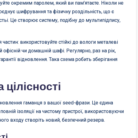
йте окремим паролем, який ви пам’ятаєте. Ніколи не
поєднує шифрування та фізичну роздільність, що є
тьі. Це створює систему, подібну до мультипідпису,
 частин: використовуйте стійкі до вологи металеві
ій офісній чи домашній шафі. Регулярно, раз на рік,
 гарантії відновлення. Така схема робить зберігання
 цілісності
новлення гаманця з вашої seed-фрази. Це єдина
 повній ізоляції на чистому пристрої, використовуючи
ного входу створіть новий, безпечний резерв.
ті