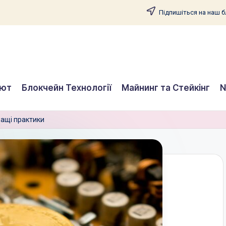
Підпишіться на наш бл
лют
Блокчейн Технології
Майнинг та Стейкінг
N
ращі практики