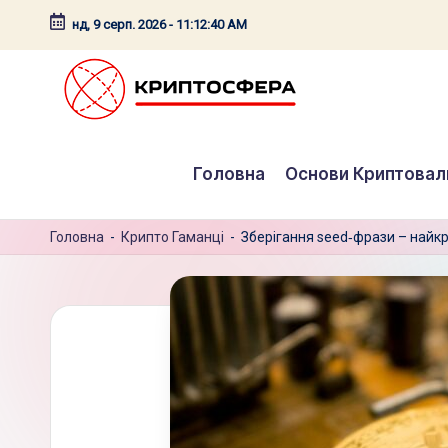
нд, 9 серп. 2026
-
11:12:41 AM
Перейти
до
вмісту
c
Головна
Основи Криптова
r
y
Головна
-
Крипто Гаманці
-
Зберігання seed‑фрази – найк
p
t
o
s
f