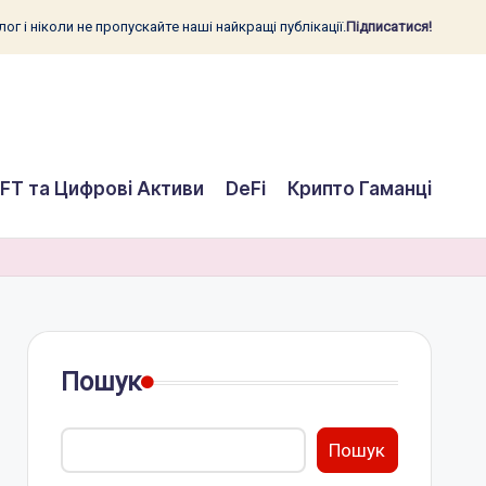
ог і ніколи не пропускайте наші найкращі публікації.
Підписатися!
FT та Цифрові Активи
DeFi
Крипто Гаманці
Пошук
Пошук