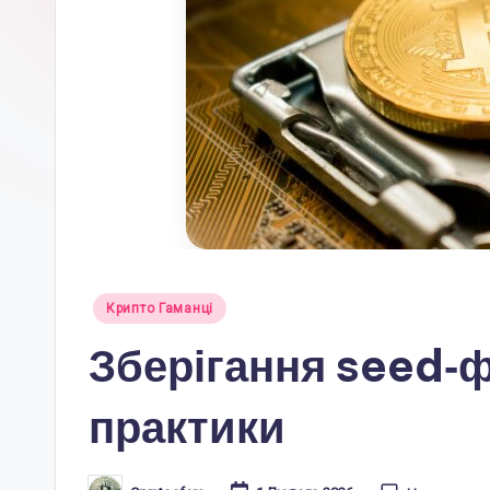
e
r
a
.
c
o
m
Опубліковано
Крипто Гаманці
у
.u
Зберігання seed‑
a
практики