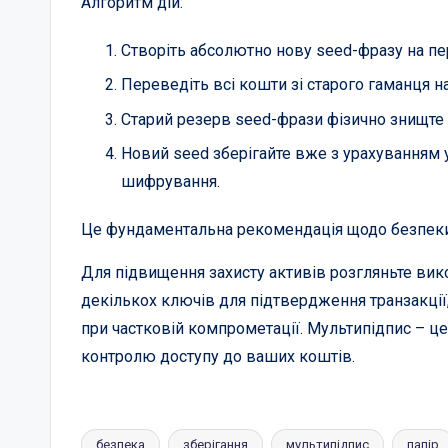
Алгоритм дій:
Створіть абсолютно нову seed-фразу на пе
Переведіть всі кошти зі старого гаманця н
Старий резерв seed-фрази фізично знищте (с
Новий seed зберігайте вже з урахуванням ус
шифрування.
Це фундаментальна рекомендація щодо безпеки, я
Для підвищення захисту активів розгляньте вик
декількох ключів для підтвердження транзакці
при частковій компрометації. Мультипідпис – це
контролю доступу до ваших коштів.
безпека
зберігання
мультипідпис
папір