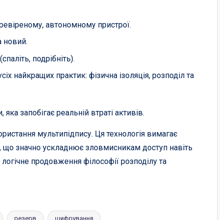
ревіреному, автономному пристрої.
а новий.
паліть, подрібніть).
іх найкращих практик: фізична ізоляція, розподіл та
ка запобігає реальній втраті активів.
ористання мультипідпису. Ця технологія вимагає
ї, що значно ускладнює зловмисникам доступ навіть
 логічне продовження філософії розподілу та
резерв
шифрування