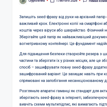
Cryptosfera
1 Лютого 2026
Немає коме
Опубліковано
Запишіть seed-фразу від руки на архівний папір
важливий крок. Електронні копії на смартфоні 
коштів через віруси або шахрайство. Фізичний н
Зберігайте цей папір як найважливіший документ
вогнетривкому контейнері. Це фундамент надій
Для підвищення безпеки створюйте резерв з ши
частини та зберігати їх у різних місцях, але це
спосіб – зашифрувати повну seed-фразу додатко
зашифрований варіант. Це захищає навіть при к
спрямовані на запобігання несанкціонованому д
Розгляньте апаратні гаманці як стандарт для акт
зберігають seed-фразу в інтернеті, забезпечуюч
вивчіть схеми мультипідпис, які вимагають під