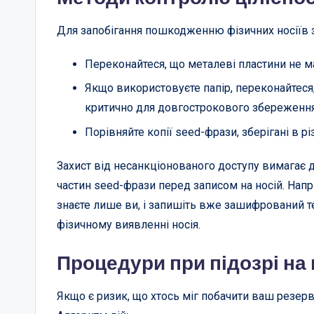
Для запобігання пошкодженню фізичних носіїв з
Переконайтеся, що металеві пластини не ма
Якщо використовуєте папір, переконайтеся,
критично для довгострокового збереження
Порівняйте копії seed-фрази, зберігані в р
Захист від несанкціонованого доступу вимагає
частин seed-фрази перед записом на носій. Нап
знаєте лише ви, і запишіть вже зашифрований те
фізичному виявленні носія.
Процедури при підозрі на
Якщо є ризик, що хтось міг побачити ваш резерв