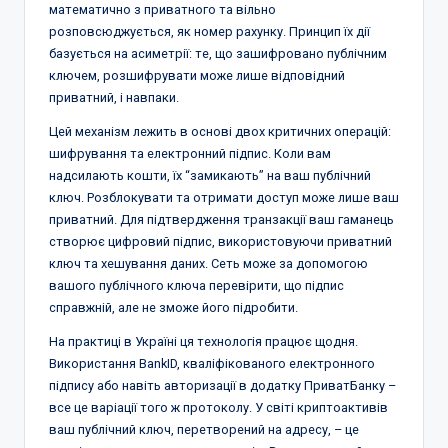
математично з приватного та вільно
розповсюджується, як номер рахунку. Принцип їх дії
базується на асиметрії: те, що зашифровано публічним
ключем, розшифрувати може лише відповідний
приватний, і навпаки.
Цей механізм лежить в основі двох критичних операцій:
шифрування та електронний підпис. Коли вам
надсилають кошти, їх “замикають” на ваш публічний
ключ. Розблокувати та отримати доступ може лише ваш
приватний. Для підтвердження транзакції ваш гаманець
створює цифровий підпис, використовуючи приватний
ключ та хешування даних. Сеть може за допомогою
вашого публічного ключа перевірити, що підпис
справжній, але не зможе його підробити.
На практиці в Україні ця технологія працює щодня.
Використання BankID, кваліфікованого електронного
підпису або навіть авторизації в додатку ПриватБанку –
все це варіації того ж протоколу. У світі криптоактивів
ваш публічний ключ, перетворений на адресу, – це