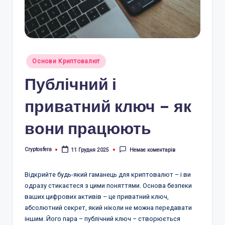
r
a
.
c
Опубліковано
Основи Криптовалют
у
o
Публічний і
m
приватний ключ – як
.
вони працюють
u
a
Cryptosfera
11 Грудня 2025
Немає коментарів
Опубліковано
Відкрийте будь-який гаманець для криптовалют – і ви
одразу стикаєтеся з цими поняттями. Основа безпеки
ваших цифрових активів – це приватний ключ,
абсолютний секрет, який ніколи не можна передавати
іншим. Його пара – публічний ключ – створюється