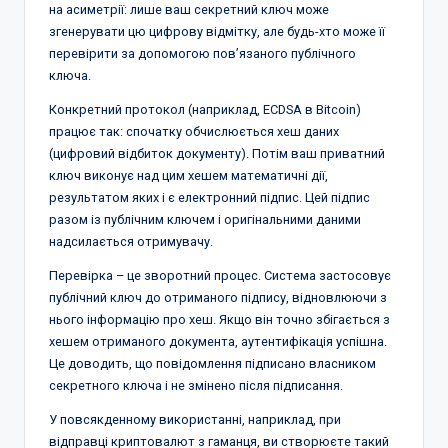
на асиметрії: лише ваш секретний ключ може
згенерувати цю цифрову відмітку, але будь-хто може її
перевірити за допомогою пов’язаного публічного
ключа.
Конкретний протокол (наприклад, ECDSA в Bitcoin)
працює так: спочатку обчислюється хеш даних
(цифровий відбиток документу). Потім ваш приватний
ключ виконує над цим хешем математичні дії,
результатом яких і є електронний підпис. Цей підпис
разом із публічним ключем і оригінальними даними
надсилається отримувачу.
Перевірка – це зворотний процес. Система застосовує
публічний ключ до отриманого підпису, відновлюючи з
нього інформацію про хеш. Якщо він точно збігається з
хешем отриманого документа, аутентифікація успішна.
Це доводить, що повідомлення підписано власником
секретного ключа і не змінено після підписання.
У повсякденному використанні, наприклад, при
відправці криптовалют з гаманця, ви створюєте такий