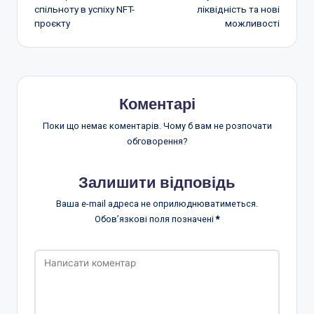
по
спільноту в успіху NFT-
ліквідність та нові
проєкту
можливості
запису
Коментарі
Поки що немає коментарів. Чому б вам не розпочати
обговорення?
Залишити відповідь
Ваша e-mail адреса не оприлюднюватиметься.
Обов’язкові поля позначені
*