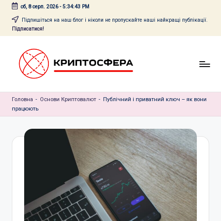
сб, 8 серп. 2026
-
5:34:44 PM
Перейти
Підпишіться на наш блог і ніколи не пропускайте наші найкращі публікації.
Підписатися!
до
вмісту
c
Головна
r
-
Основи Криптовалют
-
Публічний і приватний ключ – як вони
працюють
y
p
t
o
s
f
e