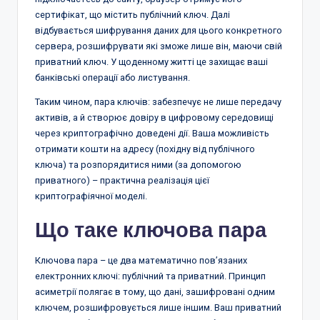
сертифікат, що містить публічний ключ. Далі
відбувається шифрування даних для цього конкретного
сервера, розшифрувати які зможе лише він, маючи свій
приватний ключ. У щоденному житті це захищає ваші
банківські операції або листування.
Таким чином, пара ключів: забезпечує не лише передачу
активів, а й створює довіру в цифровому середовищі
через криптографічно доведені дії. Ваша можливість
отримати кошти на адресу (похідну від публічного
ключа) та розпорядитися ними (за допомогою
приватного) – практична реалізація цієї
криптографіячної моделі.
Що таке ключова пара
Ключова пара – це два математично пов’язаних
електронних ключі: публічний та приватний. Принцип
асиметрії полягає в тому, що дані, зашифровані одним
ключем, розшифровується лише іншим. Ваш приватний