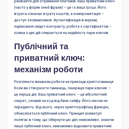
реквізити для отримання платежів. Ваш приватний ключ
(часто у формі seed-фрази) – це і є ваші гроші. Його
втрата означає втрату коштів, а компрометація –
доступ зловмисників. Аутентифікація в мережі,
підписання смарт-контракту, робота з сертифікатом –
кожна з цих дій спирається на надійність пари ключів.
Публічний та
приватний ключ:
механізм роботи
Розгляньте механізм роботи на прикладі криптогаманця.
Коли ви створюєте гаманець, генерація пари ключів: –
це перша дія. Ваш приватний ключ: – це абсолютний
секрет, схожий на код від банк-сейфу. Його ніколи не
передають. Від нього, через криптографічну функцію,
обчислюється публічний ключ. Принцип асиметрії
полягає в тому, що обернути цю дію неможливо: знаючи
лише публічний ключ, неможливо відновити приватний.