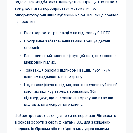
рядок. Цей «відбиток» і підписується. Принцип полягає в
тому, що підпір перевіряється математично,
використовуючи лише публічний ключ. Ось як це працює
на практиці:
Ви створюєте транзакцію на відправку 0.1 BTC.
Програмне забезпечення гаманця хешує деталі
операції.
Ваш приватний ключ шифрує цей хеш, створюючи
цифровий підпис.
Транзакція разом з підписом і вашим публічним
ключем надсилається в мережу.
Ноди верифікують підпис, застосовуючи публічний
ключ до підпису та хеша транзакції. Збіг
підтверджує, що операцію авторизував власник
відповідного секретного ключа.
Цей же протокол захищає не лише перекази. Він лежить
в основі роботи з сертифікатами SSL для захищених
з’єднань із біржами або валідованими українськими