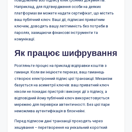
повідомлень або підпису електронних документів.
Наприклад, для підтвердження особи на деяких
платформах ви можете надати сертифікат, що містить
ваш публічний ключ. Ваші дії, підписані приватним
ключем, доводять вашу легітимність без потреби в
паролях, захищаючи фінансові інструменти та
комунікації.
Як працює шифрування
Розгляньте процес на прикладі відправки коштів з
гаманця. Коли ви ініціюєте переказ, ваш гаманець
створює електронний підпис цієї транзакції. Механізм
базується на асиметрії ключів: ваш приватний ключ
ніколи не покидає пристрій і виконує дії з підпису, а
відповідний йому публічний ключ використовується
мережею для перевірки автентичності. Без цієї пари
неможлива аутентифікація в блокчейні.
Перед підписом дані транзакції проходять через
хешування – перетворення на унікальний короткий