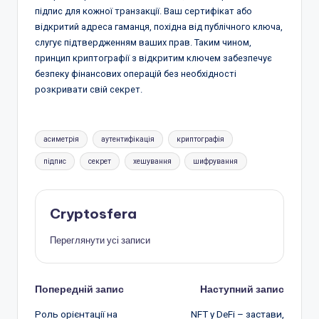
підпис для кожної транзакції. Ваш сертифікат або
відкритий адреса гаманця, похідна від публічного ключа,
слугує підтвердженням ваших прав. Таким чином,
принцип криптографії з відкритим ключем забезпечує
безпеку фінансових операцій без необхідності
розкривати свій секрет.
Позначки:
асиметрія
аутентифікація
криптографія
підпис
секрет
хешування
шифрування
Cryptosfera
Переглянути усі записи
Навігація
Попередній запис
Наступний запис
Роль орієнтації на
NFT у DeFi – застави,