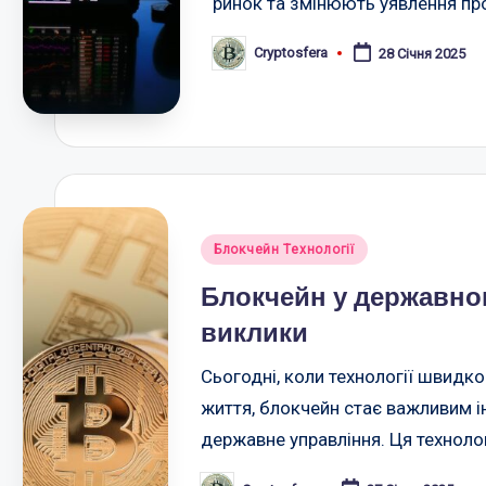
ринок та змінюють уявлення про
Cryptosfera
28 Січня 2025
Опубліковано
Опубліковано
Блокчейн Технології
у
Блокчейн у державном
виклики
Сьогодні, коли технології швидк
життя, блокчейн стає важливим 
державне управління. Ця техноло