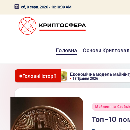
сб, 8 серп. 2026
-
10:18:40 AM
Перейти
до
вмісту
c
Головна
Основи Криптова
r
y
 стейкінгу
Економічна модель майнінгу – винагороди
p
Головні історії
13 Травня 2026
t
o
Опубліковано
Майнинг та Стейкі
s
у
Топ-10 пом
f