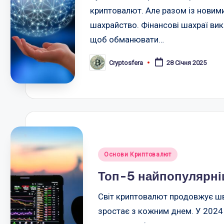
криптовалют. Але разом із новим
шахрайство. Фінансові шахраї вик
щоб обманювати…
Cryptosfera
28 Січня 2025
Опубліковано
Опубліковано
Основи Криптовалют
у
Топ-5 найпопулярні
Світ криптовалют продовжує шв
зростає з кожним днем. У 2024 