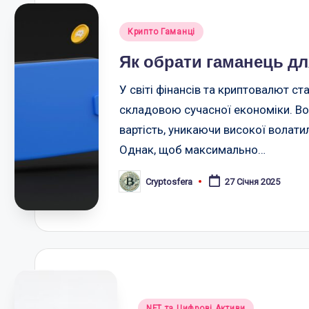
Опубліковано
Крипто Гаманці
у
Як обрати гаманець дл
У світі фінансів та криптовалют ст
складовою сучасної економіки. Во
вартість, уникаючи високої волати
Однак, щоб максимально…
Cryptosfera
27 Січня 2025
Опубліковано
Опубліковано
NFT та Цифрові Активи