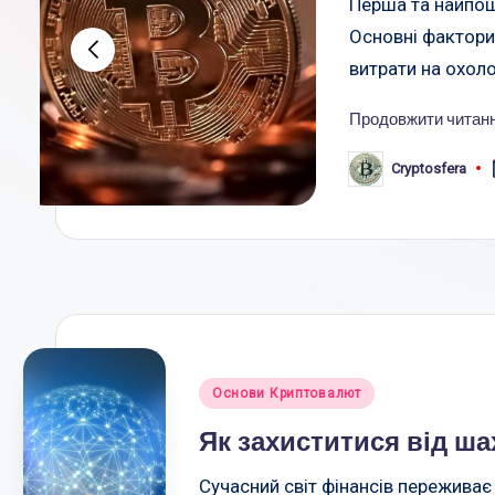
Перша та найпош
e
Основні фактори,
витрати на охол
r
a
Продовжити читан
.
Cryptosfera
Опубліковано
c
o
m
.u
Опубліковано
a
Основи Криптовалют
у
Як захиститися від ш
Сучасний світ фінансів пережива