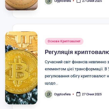
Cryptosfera
27 Січня 2025
Опубліковано
Опубліковано
Основи Криптовалют
у
Регуляція криптовалю
Сучасний світ фінансів невпинно
елементом цієї трансформації. В У
регулювання обігу криптовалют н
щодо…
Cryptosfera
27 Січня 2025
Опубліковано