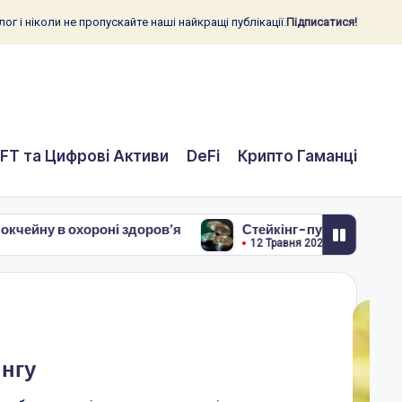
ог і ніколи не пропускайте наші найкращі публікації.
Підписатися!
FT та Цифрові Активи
DeFi
Крипто Гаманці
роні здоров’я
Стейкінг-пули – як об’єднати кошти 
12 Травня 2026
інгу