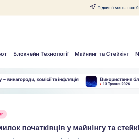
Підпишіться на наш бл
лют
Блокчейн Технології
Майнинг та Стейкінг
N
, комісії та інфляція
Використання блокчейну в охо
13 Травня 2026
нг
илок початківців у майнінгу та стейк