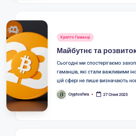
Опубліковано
Крипто Гаманці
у
Майбутнє та розвиток
Сьогодні ми спостерігаємо захо
гаманців, які стали важливими інс
цій сфері не лише визначають нов
Cryptosfera
27 Січня 2025
Опубліковано