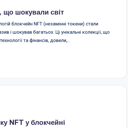
, що шокували світ
ологій блокчейн NFT (незамінні токени) стали
ив і шокував багатьох. Ці унікальні колекції, що
технології та фінансів, довели,…
ку NFT у блокчейні