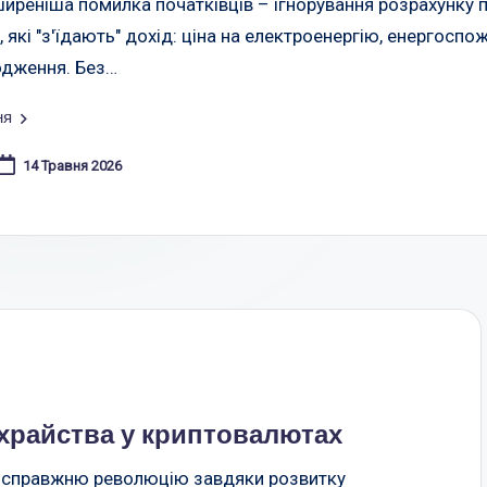
иреніша помилка початківців – ігнорування розрахунку пр
 які "з'їдають" дохід: ціна на електроенергію, енергоспо
одження. Без…
ня
14 Травня 2026
ахрайства у криптовалютах
є справжню революцію завдяки розвитку