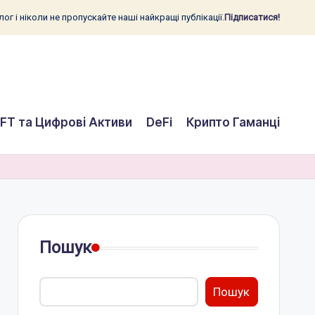
ог і ніколи не пропускайте наші найкращі публікації.
Підписатися!
FT та Цифрові Активи
DeFi
Крипто Гаманці
Пошук
Пошук