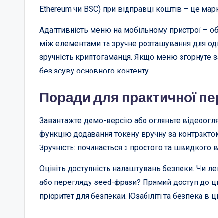
Ethereum чи BSC) при відправці коштів – це марке
Адаптивність меню на мобільному пристрої – обо
між елементами та зручне розташування для о
зручність криптогаманця. Якщо меню згорнуте за
без зсуву основного контенту.
Поради для практичної пе
Завантажте демо-версію або огляньте відеоогляд
функцію додавання токену вручну за контрактом. С
Зручність: починається з простого та швидкого в
Оцініть доступність налаштувань безпеки. Чи ле
або перегляду seed-фрази? Прямий доступ до ц
пріоритет для безпекаи. Юзабіліті та безпека в ць