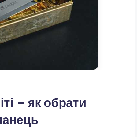
іті – як обрати
манець