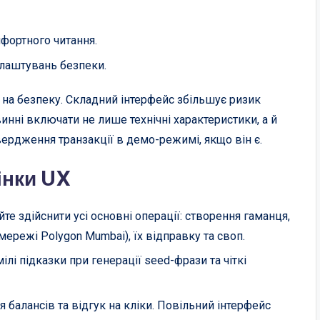
фортного читання.
алаштувань безпеки.
на безпеку. Складний інтерфейс збільшує ризик
инні включати не лише технічні характеристики, а й
вердження транзакції в демо-режимі, якщо він є.
інки UX
е здійснити усі основні операції: створення гаманця,
мережі Polygon Mumbai), їх відправку та своп.
лі підказки при генерації seed-фрази та чіткі
 балансів та відгук на кліки. Повільний інтерфейс