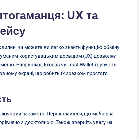
птогаманця: UX та
фейсу
х хвилин: чи можете ви легко знайти функцію обміну
одуманим користувацьким досвідом (UX) дозволяє
еню. Наприклад, Exodus чи Trust Wallet групують
оловному екрані, що робить їх зразком простого
сть
 ключовий параметр. Переконайтеся, що мобільна
рівняно з десктопною. Також зверніть увагу на