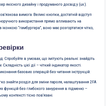
р якісного дизайну і продуманого досвід:у (ux:).
в’язкова вимога. Великі кнопки, достатній відступ
дноручного використання прямо впливають на
 іконкою “гамбургера”, воно має розгортатися чітко,
ревірки
. Спробуйте в умовах, що імітують реальні: знайдіть
кладність цієї дії – чіткий індикатор якості.
иконання базових операцій без читання інструкцій.
гко знайти розділ для зміни пароля, налаштування 2FA
их функцій без глибокого занурення в підменю –
ому контексті тісно пов’язані.