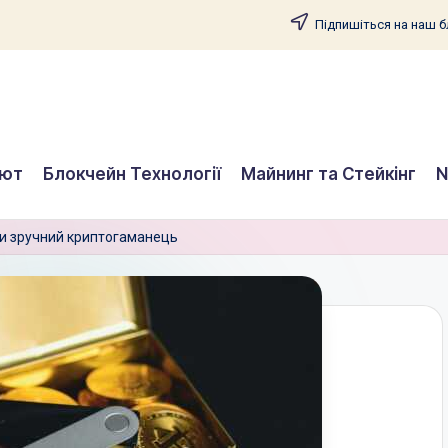
Підпишіться на наш бл
лют
Блокчейн Технології
Майнинг та Стейкінг
N
ати зручний криптогаманець