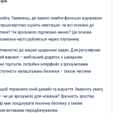
арів
рфейсу. Гаманець, де важко знайти функцію відправки
ершочергово оцініть навігацію: чи всі основні дії
 дотики? Чи зрозуміло підписано меню? Це основа
помилки часто робляться через плутанину.
птивністю до ваших щоденних задач. Для регулярних
ний варіант – мобільний додаток з швидким
о торгуєте, потрібен інтерфейс з зрозумілими
ступність налаштувань безпеки – також частина
об порівняти їхній дизайн та відчуття. Зверніть увагу,
– чи це зрозуміло для новачка? Зручність зростає,
ір має поєднувати технічну безпеку з таким
ння активами передбачуваним.