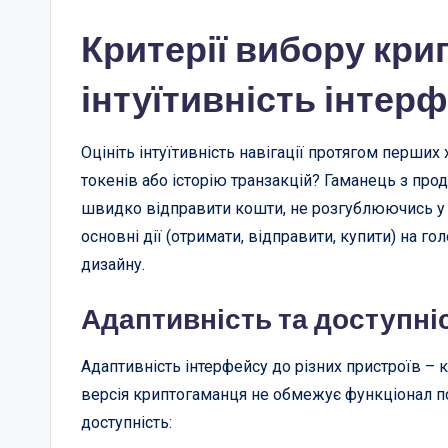
Критерії вибору кри
інтуїтивність інтер
Оцініть інтуїтивність навігації протягом перши
токенів або історію транзакцій? Гаманець з пр
швидко відправити кошти, не розгублюючись у м
основні дії (отримати, відправити, купити) на г
дизайну.
Адаптивність та доступні
Адаптивність інтерфейсу до різних пристроїв –
версія криптогаманця не обмежує функціонал по
доступність: