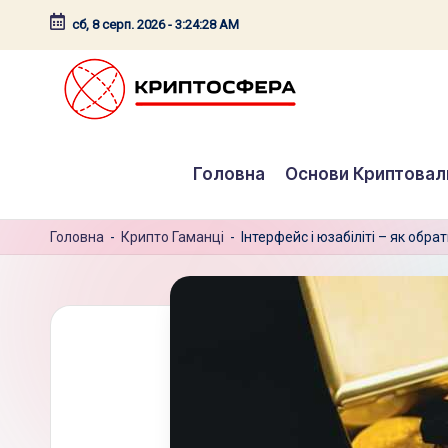
сб, 8 серп. 2026
-
3:24:29 AM
Перейти
до
вмісту
c
Головна
Основи Криптова
r
y
Головна
-
Крипто Гаманці
-
Інтерфейс і юзабіліті – як обр
p
t
o
s
f