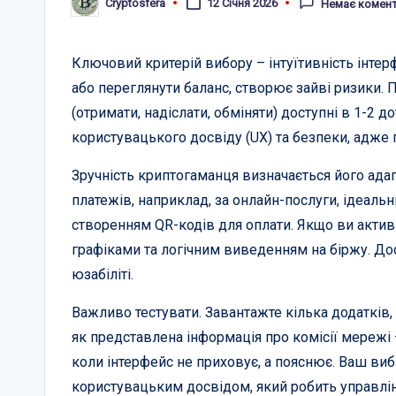
Cryptosfera
12 Січня 2026
Немає комент
Опубліковано
Ключовий критерій вибору – інтуїтивність інте
або переглянути баланс, створює зайві ризики. П
(отримати, надіслати, обміняти) доступні в 1-2
користувацького досвіду (UX) та безпеки, адже 
Зручність криптогаманця визначається його ада
платежів, наприклад, за онлайн-послуги, ідеаль
створенням QR-кодів для оплати. Якщо ви активн
графіками та логічним виведенням на біржу. До
юзабіліті.
Важливо тестувати. Завантажте кілька додатків, щ
як представлена інформація про комісії мережі 
коли інтерфейс не приховує, а пояснює. Ваш виб
користувацьким досвідом, який робить управлі