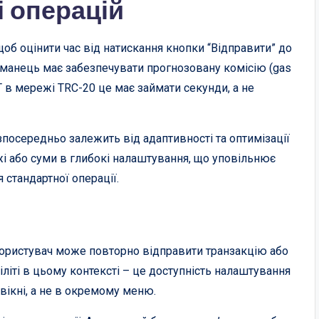
і операцій
об оцінити час від натискання кнопки “Відправити” до
манець має забезпечувати прогнозовану комісію (gas
T в мережі TRC-20 це має займати секунди, а не
зпосередньо залежить від адаптивності та оптимізації
і або суми в глибокі налаштування, що уповільнює
 стандартної операції.
ористувач може повторно відправити транзакцію або
іліті в цьому контексті – це доступність налаштування
вікні, а не в окремому меню.